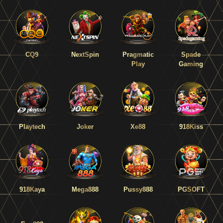
CQ9
NextSpin
Pragmatic
Spade
Play
Gaming
Playtech
Joker
Xe88
918Kiss
918Kaya
Mega888
Pussy888
PGSOFT