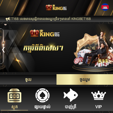
INGBET168 លេងមានសុវត្តិភាពលេងឈ្នះច្រើនៗមាននៅ KINGBET168
‹
ចូល
ចូលរួម
ស្លុត
ផ្សាយផ្ទាល់
បាញ់ត្រី
VIP